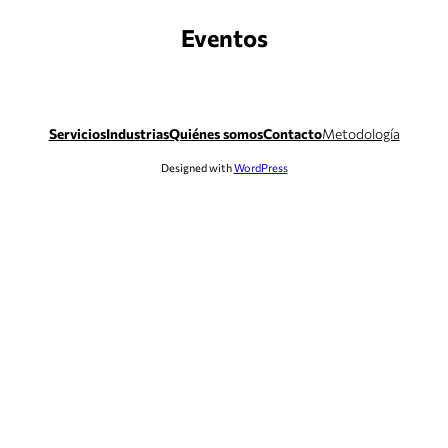
Eventos
Saltar
al
contenido
Servicios
Industrias
Quiénes somos
Contacto
Metodología
Designed with
WordPress