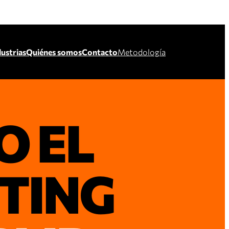
dustrias
Quiénes somos
Contacto
Metodología
O EL
TING